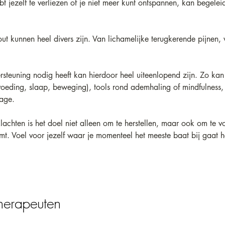
bt jezelf te verliezen of je niet meer kunt ontspannen, kan begelei
out kunnen heel divers zijn. Van lichamelijke terugkerende pijnen
teuning nodig heeft kan hierdoor heel uiteenlopend zijn. Zo ka
 (voeding, slaap, beweging), tools rond ademhaling of mindfulness,
sage.
 klachten is het doel niet alleen om te herstellen, maar ook om te 
komt. Voel voor jezelf waar je momenteel het meeste baat bij gaa
herapeuten