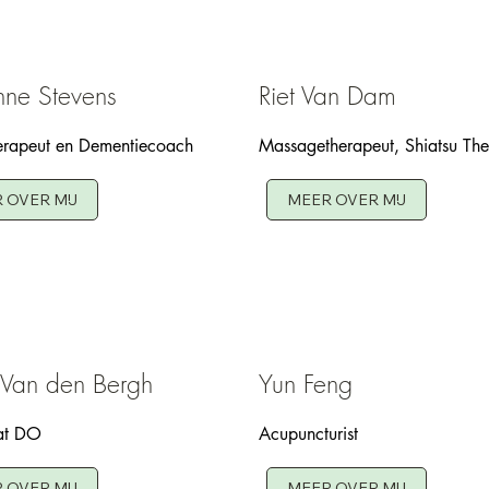
nne Stevens
Riet Van Dam
erapeut en Dementiecoach
Massagetherapeut, Shiatsu The
 OVER MIJ
MEER OVER MIJ
 Van den Bergh
Yun Feng
at DO
Acupuncturist
 OVER MIJ
MEER OVER MIJ