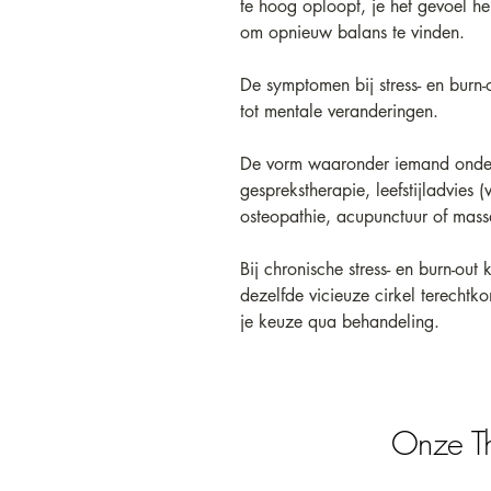
te hoog oploopt, je het gevoel he
om opnieuw balans te vinden.
De symptomen bij stress- en burn-
tot mentale veranderingen.
De vorm waaronder iemand onders
gesprekstherapie, leefstijladvies
osteopathie, acupunctuur of mas
Bij chronische stress- en burn-out
dezelfde vicieuze cirkel terecht
je keuze qua behandeling. 
Onze T