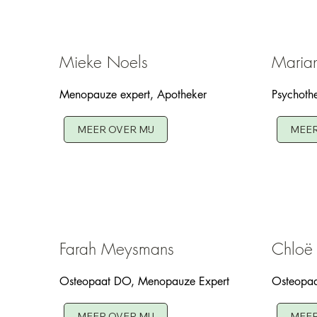
Mieke Noels
Maria
Menopauze expert, Apotheker
Psychoth
MEER OVER MIJ
MEER
Farah Meysmans
Chloë
Osteopaat DO, Menopauze Expert
Osteopa
MEER OVER MIJ
MEER