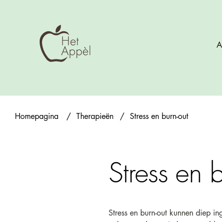
A
Homepagina
/
Therapieën
/
Stress en burn-out
Stress en b
Stress en burn-out kunnen diep i